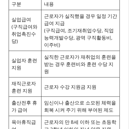
구분
내용
근로자가 실직했을 경우 일정 기간
실업급여
급여 지급
(구직급여와
(구직급여, 조기재취업수당, 직업
취업촉진수
능력개발수당, 광역 구직활동비,
당)
이주비)
실직한 근로자가 재취업의 훈련을
실업자 훈련
받는 경우 훈련비와 훈련 수당 지
지원
원
재직근로자
근로자 수강 지원금 지원
훈련 지원
출산전후 휴
임신이나 출산으로 소모된 체력을
가 급여
회복 시켜 주기 위해 부여된 제도
육아휴직급
근로자의 만 8세 이하 또는 초등학