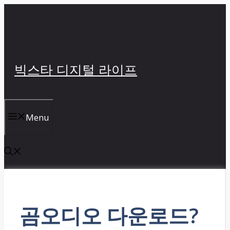
컨
텐
츠
로
건
빅스타 디지털 라이프
너
뛰
기
Menu
곰오디오 다운로드?