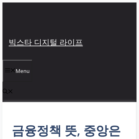
컨
텐
츠
로
건
빅스타 디지털 라이프
너
뛰
기
Menu
금융정책 뜻, 중앙은