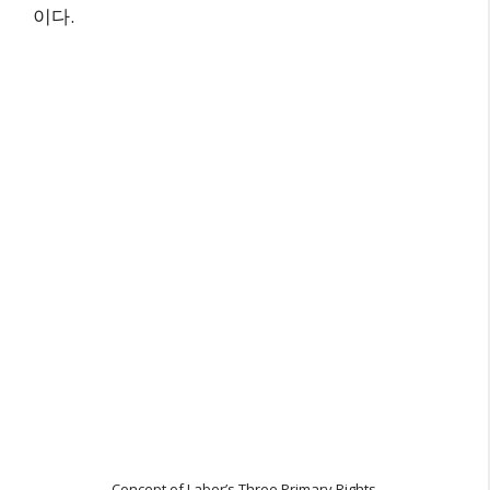
이다.
Concept of Labor’s Three Primary Rights