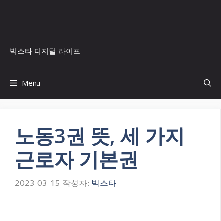
컨
텐
츠
로
빅스타 디지털 라이프
건
너
뛰
Menu
기
노동3권 뜻, 세 가지
근로자 기본권
2023-03-15
작성자:
빅스타