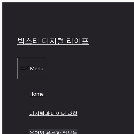
컨
텐
츠
로
건
빅스타 디지털 라이프
너
뛰
기
Menu
Home
디지털과 데이터 과학
용어와 유용한 정보들