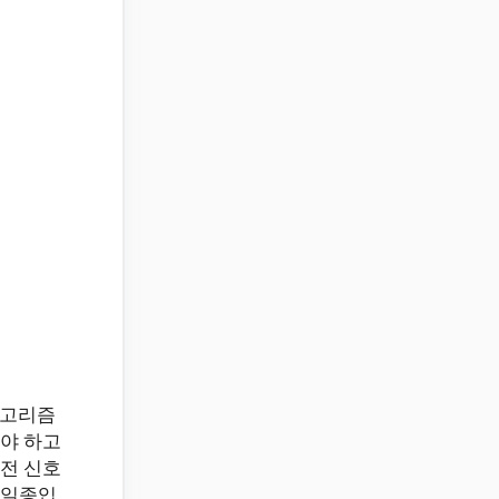
알고리즘
야 하고
전 신호
 일종입