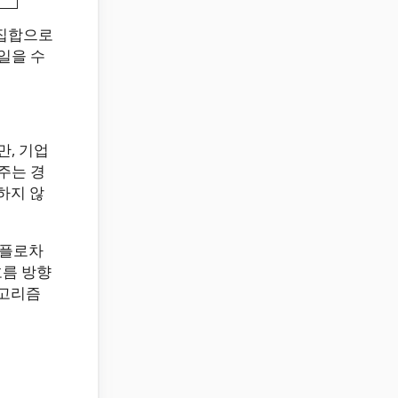
 집합으로
일을 수
만, 기업
주는 경
하지 않
 플로차
흐름 방향
알고리즘