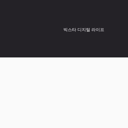
컨
텐
츠
로
빅스타 디지털 라이프
건
너
뛰
기