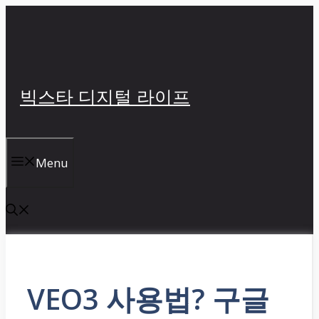
컨
텐
츠
로
건
빅스타 디지털 라이프
너
뛰
기
Menu
VEO3 사용법? 구글